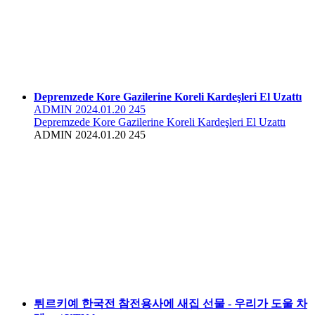
Depremzede Kore Gazilerine Koreli Kardeşleri El Uzattı
ADMIN
2024.01.20
245
Depremzede Kore Gazilerine Koreli Kardeşleri El Uzattı
ADMIN
2024.01.20
245
튀르키예 한국전 참전용사에 새집 선물 - 우리가 도울 차