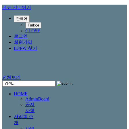
메뉴 건너뛰기
한국어
Türkçe
CLOSE
로그인
회원가입
ID/PW 찾기
전체보기
HOME
AdminBoard
공지
사항
사업회 소
개
사업