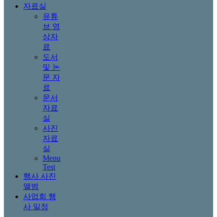
자료실
유튜
브 영
상자
료
도서
및 논
문 자
료
문서
자료
실
사진
자료
실
Menu
Test
행사 사진
앨범
사업회 행
사 일정