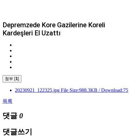
Depremzede Kore Gazilerine Koreli
Kardeşleri El Uzattı
첨부 [
1
]
20230921_122325.jpg
File Size:988.3KB / Download:75
목록
댓글
0
댓글쓰기