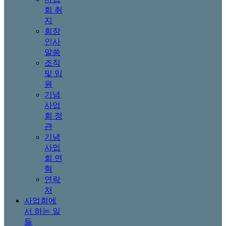
회 취
지
회장
인사
말씀
조직
및 임
원
기념
사업
회 정
관
기념
사업
회 연
혁
연락
처
사업회에
서 하는 일
들