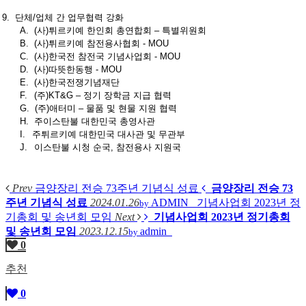
9.
단체
/
업체
간
업무협력
강화
A.
(
사
)
튀르키예
한인회
총연합회
–
특별위원회
B.
(
사
)
튀르키예
참전용사협회
- MOU
C.
(
사
)
한국전
참전국
기념사업회
- MOU
D.
(
사
)
따뜻한동행
- MOU
E.
(
사
)
한국전쟁기념재단
F.
(
주
)KT&G –
정기
장학금
지급
협력
G.
(
주
)
애터미
–
물품
및
현물
지원
협력
H.
주이스탄불
대한민국
총영사관
I.
주튀르키예
대한민국
대사관
및
무관부
J.
이스탄불
시청
순국
,
참전용사
지원국
Prev
금양장리 전승 73주년 기념식 성료
금양장리 전승 73
주년 기념식 성료
2024.01.26
ADMIN
기념사업회 2023년 정
by
기총회 및 송년회 모임
Next
기념사업회 2023년 정기총회
및 송년회 모임
2023.12.15
admin
by
0
추천
0