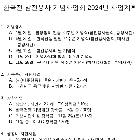
한국전 참전용사 기념사업회
2024
년 사업계획
1.
기념행사
A.
1
월
25
일
-
금양장리
전승
73
주년
기념식
(
참전용사협회
,
총영사관
)
B.
6
월
25
일
–
한국전쟁
발발
74
주년
기념식
(
참전용사협회
,
대사관
,
총영사관
)
C.
9
월
19
일
–
참전용사의
날
기념식
D.
11
월
2
일
–
기념사업회
창립
15
주년
기념식
E.
11
월
29
일
-
군우리
전투
74
주년
기념식
(
참전용사협회
,
총영사관
)
2.
가옥수리
지원사업
A.
(
사
)
따뜻한동행
후원
-
상반기
중
- 5
가정
B.
대한민국
육군
후원
–
하반기
중
- 2
가정
3.
장학사업
A.
상반기
,
하반기
2
차례
- TY
장학금
/ 10
명
B.
한국전쟁
기념재단
장학금
– 6
월
중
/ 00
명
C.
기념사업회원
장학금
– 11
월
2
일
(
토
) / 15
명
D.
11
월
중
- KT&G
장학금
/ 30
명
4.
생활비
지원사업
A.
(
주
)
애터미
– 2024
년
2
월
중
/
생존
참전용사
대상
100
명