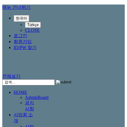
메뉴 건너뛰기
한국어
Türkçe
CLOSE
로그인
회원가입
ID/PW 찾기
전체보기
HOME
AdminBoard
공지
사항
사업회 소
개
사업