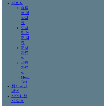
자료실
유튜
브 영
상자
료
도서
및 논
문 자
료
문서
자료
실
사진
자료
실
Menu
Test
행사 사진
앨범
사업회 행
사 일정