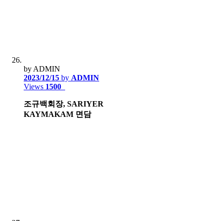
by ADMIN
2023/12/15
by
ADMIN
Views
1500
조규백회장, SARIYER
KAYMAKAM 면담