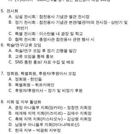
5.
전시회
A.
상설
전시회
:
참전용사
기념관
별관
전시장
B.
정기
전시회
:
참전용사
기념관
본관
/
별관
/
야외
전시장
-
상반기
및
하반기
C.
특별
전시회
:
이스탄불
내
광장
및
학교
D.
협력
전시회
:
총영사관
참전용사
관련
행사
시
6.
학술
/
연구
/
교류
모임
A.
학술
/
연구
모임
후
정기
간행물
발간
B.
교류
모임을
통해
홍보
C.
SNS
통한
홍보
/
자료
수집
및
배포
7.
정회원
,
특별회원
,
후원자
/
후원이사
모집
A.
정회원
-
한인들
B.
특별회원
–
튀르키예인
C.
후원자
/
후원이사
–
정기
및
비정기
후원
8.
지회
및
지부
활성화
A.
중앙
아나돌루
지회
(
앙카라
) –
정창연
지회장
B.
에게해
지역
지회
(
이즈미르
) –
김재수
지회장
C.
흑해
지역
지회
(
카스타모누
) –
김상원
지회장
D.
남동부
아나돌루
지회
(
아다나
/
메르신
)
E.
한국
지부
–
박광희
지부장