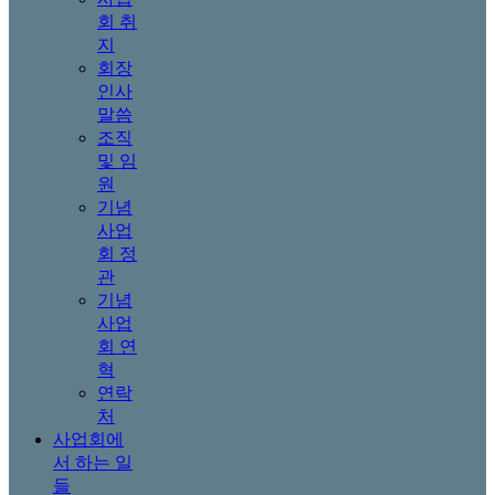
회 취
지
회장
인사
말씀
조직
및 임
원
기념
사업
회 정
관
기념
사업
회 연
혁
연락
처
사업회에
서 하는 일
들